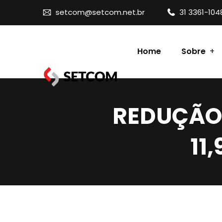
setcom@setcom.net.br
31 3361-104
Home
Sobre
Contato
REDUÇÃO
11