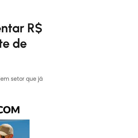
entar R$
te de
em setor que já