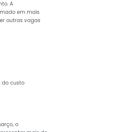
to. A
stimado em mais
her outras vagas
 do custo
arço, o