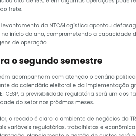
ulou alta de 19%, e em algumas operações pode re
do frete.
levantamento da NTC&Logística apontou defasag
io no início do ano, comprometendo a capacidade 
gens de operação.
ra o segundo semestre
ém acompanham com atenção o cenário político
nte do calendário eleitoral e da implementação 
 FETCESP, a previsibilidade regulatória será um dos f
idade do setor nos próximos meses.
dor, o recado é claro: o ambiente de negócios do T
s variáveis regulatórias, trabalhistas e econômica
ptação, planejamento e gestão de custos será o 