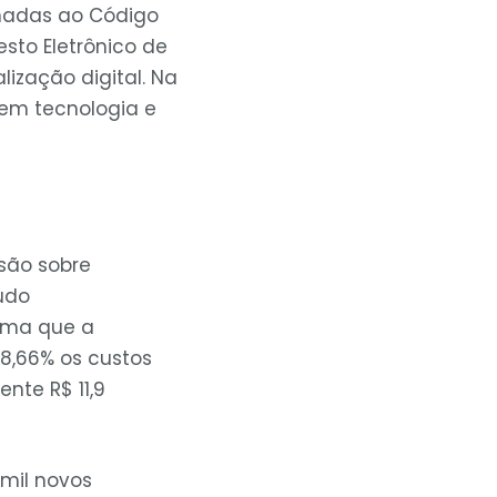
onadas ao Código
sto Eletrônico de
ização digital. Na
 em tecnologia e
ssão sobre
udo
ima que a
8,66% os custos
mente
R$ 11,9
mil novos