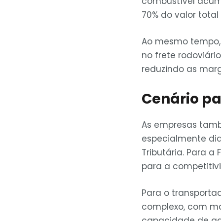
combustível acum
70% do valor total 
Ao mesmo tempo, 
no frete rodoviár
reduzindo as mar
Cenário pa
As empresas tamb
especialmente dia
Tributária. Para a
para a competitiv
Para o transporta
complexo, com mai
capacidade de ada