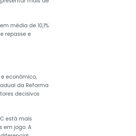
presentar mais de
em média de 10,1%
de repasse e
 e econômico,
gradual da Reforma
atores decisivos
RC está mais
s em jogo. A
diferencial