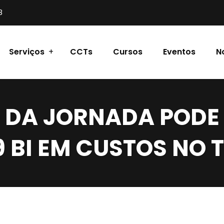
8
Serviços
CCTs
Cursos
Eventos
N
 DA JORNADA PODE 
,9 BI EM CUSTOS NO 