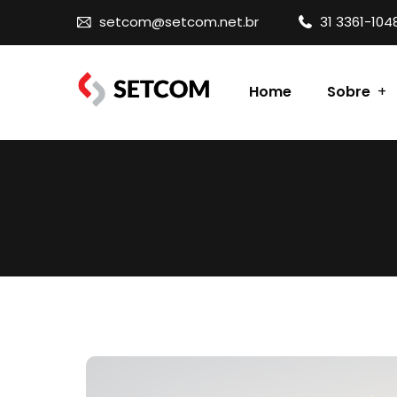
setcom@setcom.net.br
31 3361-104
Home
Sobre