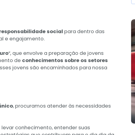
 responsabilidade social
para dentro das
ial e engajamento.
uro
“, que envolve a preparação de jovens
imento de
conhecimentos sobre os setores
 esses jovens são encaminhados para nossa
único
, procuramos atender às necessidades
 levar conhecimento, entender suas
 estratégias que contribuem para o dia dia da