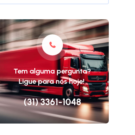
Tem alguma pergunta?
Ligue para nós hoje! ​
(31) 3361-1048