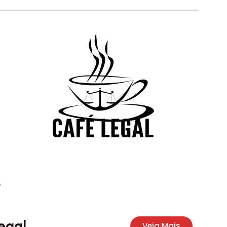
.
egal
Veja Mais