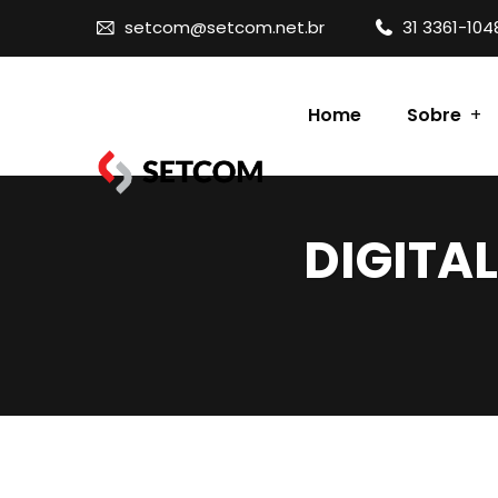
setcom@setcom.net.br
31 3361-104
Home
Sobre
Contato
DIGITA