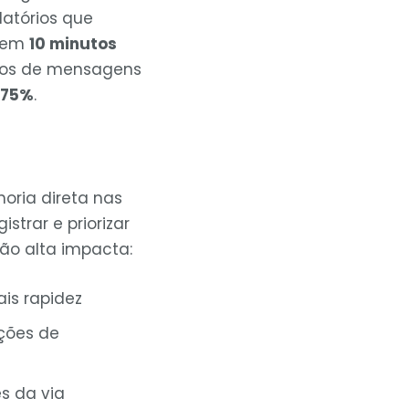
elatórios que
s em
10 minutos
ivos de mensagens
 75%
.
horia direta nas
strar e priorizar
ão alta impacta:
is rapidez
ções de
s da via