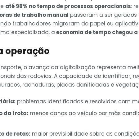
de
até 98% no tempo de processos operacionais
: r
horas de trabalho manual
passaram a ser gerado
ando trabalhadores migraram do papel ou aplicat
ma especializada, a
economia de tempo chegou a
a operação
ansporte, o avanço da digitalização representa mel
nais das rodovias. A capacidade de identificar, regi
racos, rachaduras, placas danificadas e vegetaç
iária:
problemas identificados e resolvidos com ma
 da frota:
menos danos ao veículo por más condi
o de rotas:
maior previsibilidade sobre as condiçõe