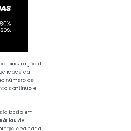
administração da
qualidade da
 no número de
to contínuo e
pecializada em
nárias
de
nologia dedicada