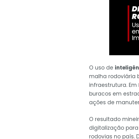
O uso de
inteligên
malha rodoviária b
infraestrutura. Em
buracos em estra
ações de manutenç
O resultado minei
digitalização para
rodovias no país.