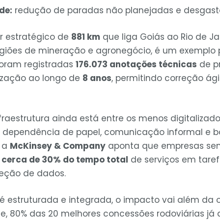
de:
redução de paradas não planejadas e desgast
or estratégico de
881 km
que liga Goiás ao Rio de Ja
regiões de mineração e agronegócio, é um exemplo 
foram registradas
176.073 anotações técnicas
de p
ização ao longo de
8 anos
, permitindo correção ági
raestrutura ainda está entre os menos digitalizado
 A dependência de papel, comunicação informal e
: a
McKinsey & Company
aponta que empresas se
m
cerca de 30% do tempo total
de serviços em taref
reção de dados.
 estruturada e integrada, o impacto vai além da 
te, 80% das 20 melhores concessões rodoviárias já 