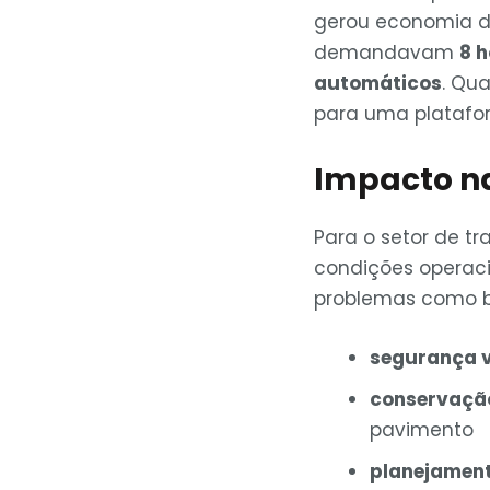
gerou economia 
demandavam
8 
automáticos
. Qu
para uma platafor
Impacto n
Para o setor de tr
condições operacio
problemas como bu
segurança v
conservação
pavimento
planejament