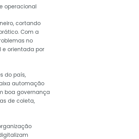
e operacional
neiro, cortando
prático. Com a
roblemas no
l e orientada por
s do país,
 baixa automação
m boa governança
as de coleta,
organização
digitalizam