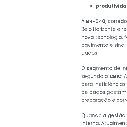
produtivida
A
BR-040
, corred
Belo Horizonte e 
nova tecnologia, 
pavimento e sinal
dados.
O segmento de inf
segundo a
CBIC
.
gera ineficiências
de dados gasta
preparação e cor
Quando a gestão é
interna. Atualmen