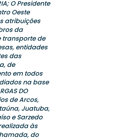
A; O Presidente
tro Oeste
s atribuições
mbros da
e transporte de
sas, entidades
tes das
a, de
nto em todos
ediados na base
CARGAS DO
os de Arcos,
Itaúna, Juatuba,
íso e Sarzedo
realizada às
chamada, do