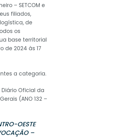
neiro – SETCOM e
us filiados,
ogística, de
odos os
 base territorial
o de 2024 às 17
ntes a categoria.
Diário Oficial da
s Gerais (ANO 132 –
NTRO-OESTE
NVOCAÇÃO –