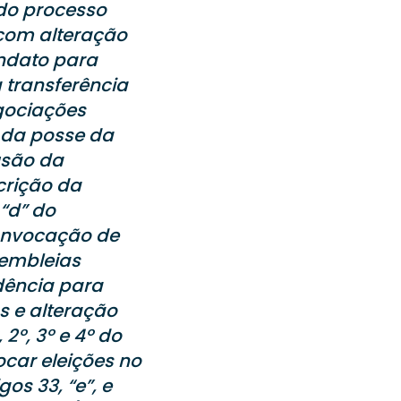
do processo
 com alteração
andato para
a transferência
gociações
a da posse da
usão da
crição da
“d” do
convocação de
sembleias
dência para
s e alteração
º, 3º e 4º do
ocar eleições no
os 33, “e”, e