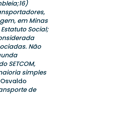
bleia;16)
ansportadores,
tagem, em Minas
statuto Social;
considerada
sociadas. Não
egunda
 do SETCOM,
aioria simples
.
Osvaldo
ansporte de