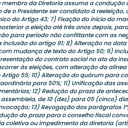
e membro da Diretoria assuma a condução 
so de o Presidente ser candidato à reeleição,
ico do Artigo 43; 7) Fixação do início do m
osterior a eleição até três anos depois, par
ção para período não conflitante com as ne
a inclusão do artigo 91; 8) Alteração na dat
a, com mudança de texto do Artigo 50; 9) Incl
resentação do contrato social no ato da ins
orrer às eleições, com alteração da alínea 
o Artigo 55; 10) Alteração do quórum para 
aordinária para 50%; 11) Unificação das as
amentárias; 12) Redução do prazo de antece
ssembleia, de 10 (dez) para 05 (cinco) dia
vocação; 13) Revogação dos parágrafos 1º, 2
Redução do prazo para o conselho fiscal conv
 coletiva ou impedimento da diretoria (artig