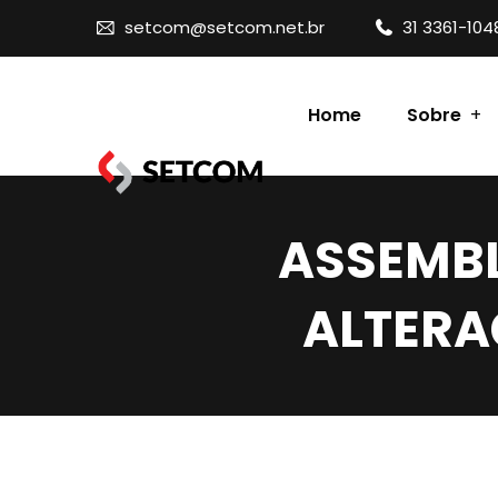
setcom@setcom.net.br
31 3361-104
Home
Sobre
Contato
ASSEMBL
ALTERA