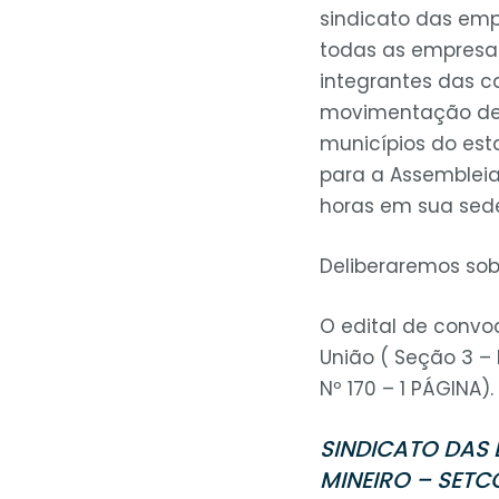
sindicato das emp
todas as empresas,
integrantes das c
movimentação de
municípios do est
para a Assembleia
horas em sua sed
Deliberaremos sob
O edital de convoc
União ( Seção 3 – N
Nº 170 – 1 PÁGINA)
SINDICATO DAS
MINEIRO – SETC