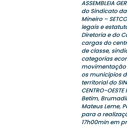
ASSEMBLEIA GER
do Sindicato d
Mineiro – SETCO
legais e estatu
Diretoria e do 
cargas do cent
de classe, sind
categorias econ
movimentação 
os municípios d
territorial do
CENTRO-OESTE M
Betim, Brumadin
Mateus Leme, Pa
para a realizaç
17h00min em p