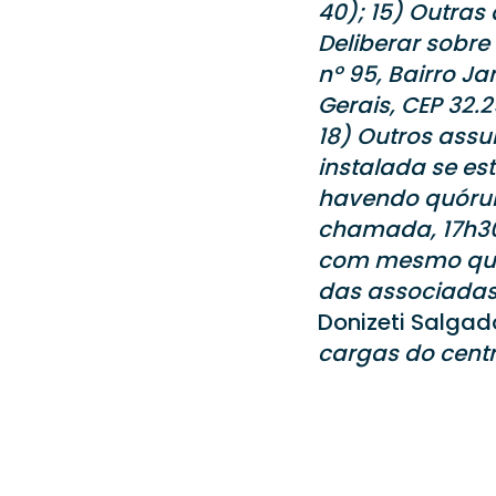
40); 15) Outras
Deliberar sobr
nº 95, Bairro 
Gerais, CEP 32.
18) Outros assu
instalada se es
havendo quórum
chamada, 17h30
com mesmo quór
das associadas
Donizeti Salgad
cargas do cent