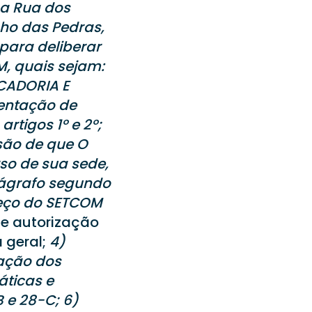
na Rua dos
cho das Pedras,
para deliberar
M, quais sejam:
CADORIA E
entação de
tigos 1º e 2º;
são de que O
so de sua sede,
arágrafo segundo
reço do SETCOM
te autorização
 geral;
4)
iação dos
áticas e
 e 28-C; 6)