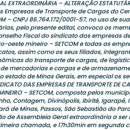
AL EXTRAORDINÁRIA – ALTERAÇÃO ESTATUTÁRI
as Empresas de Transporte de Cargas do Cen
M – CNPJ 86.764.172/0001-57, no uso de sua
tárias, pelo presente edital, convoca os me
Conselho Fiscal do sindicato das empresas d
ro-oeste mineiro – SETCOM e todas as empre
icatos, assim como os seus filiados, integran
ômicas do transporte de cargas, de logístic
de mercadorias e cargas e de armazename
o estado de Minas Gerais, em especial os s
 SINDICATO DAS EMPRESAS DE TRANSPORTE DE 
INEIRO – SETCOM, composta pelos municípi
ho, Contagem, Divinópolis, Ibirité, Igarapé, 
rá de Minas, Passos, São Sebastião do Para
ão de Assembleia Geral extraordinária a ser 
rimeira chamada, e 17h30min em segunda 