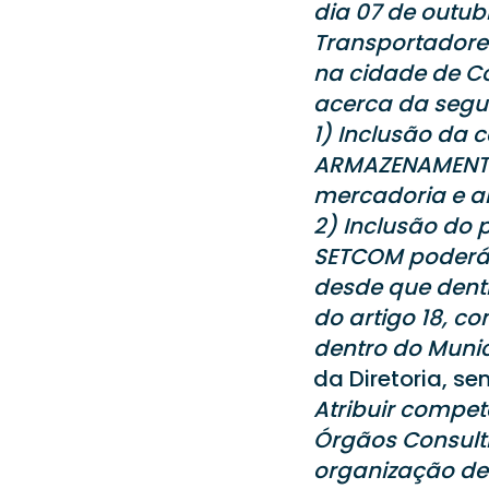
dia 07 de outub
Transportadores
na cidade de C
acerca da segui
1) Inclusão da
ARMAZENAMENTO,
mercadoria e ar
2) Inclusão do 
SETCOM poderá t
desde que dentr
do artigo 18, c
dentro do Muni
da Diretoria, s
Atribuir compet
Órgãos Consult
organização de 