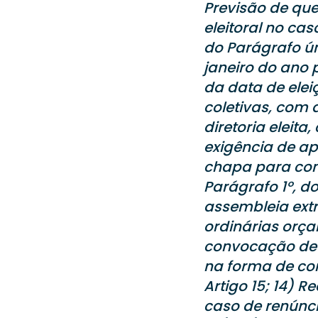
Previsão de qu
eleitoral no ca
do Parágrafo ún
janeiro do ano p
da data de elei
coletivas, com 
diretoria eleit
exigência de ap
chapa para conc
Parágrafo 1º, d
assembleia extr
ordinárias orç
convocação de a
na forma de con
Artigo 15; 14) 
caso de renúncia