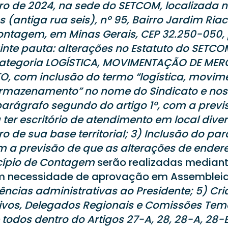
ro de 2024, na sede do SETCOM, localizada 
 (antiga rua seis), nº 95, Bairro Jardim Ria
ontagem, em Minas Gerais, CEP 32.250-050, 
nte pauta: alterações no Estatuto do SETCO
 categoria LOGÍSTICA, MOVIMENTAÇÃO DE MER
 com inclusão do termo “logística, movim
mazenamento” no nome do Sindicato e nos ar
parágrafo segundo do artigo 1º, com a previ
er escritório de atendimento em local diver
o de sua base territorial; 3) Inclusão do p
om a previsão de que as alterações de ende
cípio de Contagem
serão realizadas median
em necessidade de aprovação em Assembleia
ências administrativas ao Presidente; 5) Cr
ivos, Delegados Regionais e Comissões Tem
todos dentro do Artigos 27-A, 28, 28-A, 28-B