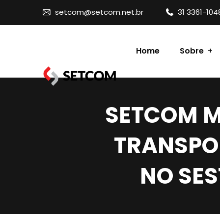
setcom@setcom.net.br
31 3361-104
Home
Sobre
Contato
SETCOM M
TRANSPOR
NO SE