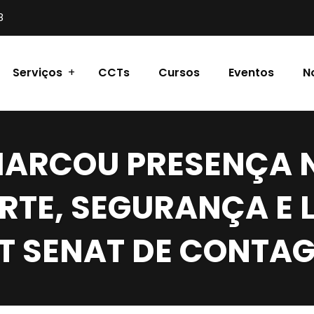
8
Serviços
CCTs
Cursos
Eventos
N
ARCOU PRESENÇA 
TE, SEGURANÇA E 
ST SENAT DE CONTA