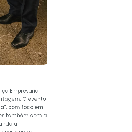
ça Empresarial
ontagem. O evento
ca”, com foco em
amos também com a
çando a
ecer o setor.