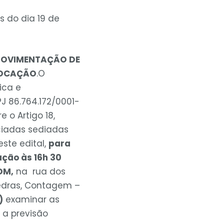
s do dia 19 de
 MOVIMENTAÇÃO DE
VOCAÇÃO
.O
ica e
 86.764.172/0001-
 o Artigo 18,
ociadas sediadas
este edital,
para
ação às 16h 30
COM,
na rua dos
Pedras, Contagem –
)
examinar as
 a previsão