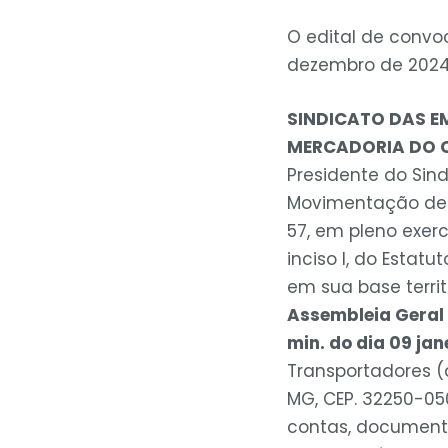
O edital de convoc
dezembro de 2024 
SINDICATO DAS E
MERCADORIA DO C
Presidente do Sin
Movimentação de M
57, em pleno exerc
inciso I, do Esta
em sua base territ
Assembleia Geral 
min. do dia 09 jan
Transportadores (a
MG, CEP. 32250-05
contas, documento