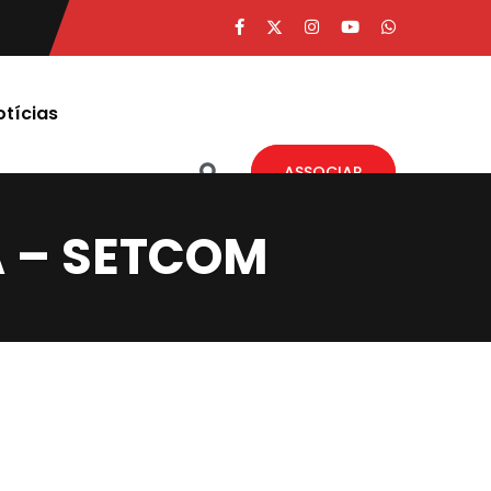
otícias
ASSOCIAR
A – SETCOM