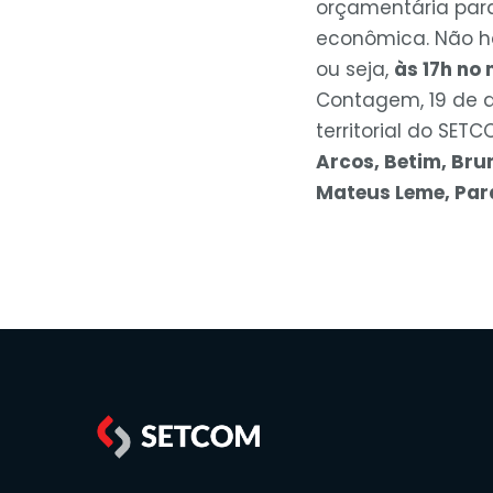
orçamentária para
econômica. Não ha
ou seja,
às 17h no 
Contagem, 19 de d
territorial do SET
Arcos, Betim, Bru
Mateus Leme, Pará