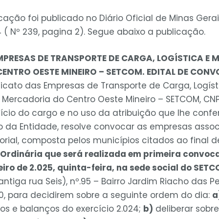
ação foi publicado no Diário Oficial de Minas Gerai
( Nº 239, pagina 2). Segue abaixo a publicação.
MPRESAS DE TRANSPORTE DE CARGA, LOGÍSTICA E
ENTRO OESTE MINEIRO – SETCOM. EDITAL DE CON
dicato das Empresas de Transporte de Carga, Logíst
ercadoria do Centro Oeste Mineiro – SETCOM, CNPJ
ício do cargo e no uso da atribuição que lhe confere
tuto da Entidade, resolve convocar as empresas ass
orial, composta pelos municípios citados ao final d
Ordinária que será realizada em primeira convoc
eiro de 2.025, quinta-feira, na sede social do SET
ntiga rua Seis), nº.95 – Bairro Jardim Riacho das 
0, para decidirem sobre a seguinte ordem do dia:
a
s e balanços do exercício 2.024;
b)
deliberar sobre