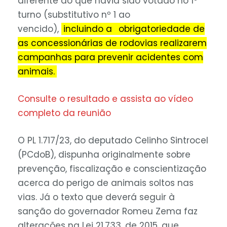
diferente ao que havia sido votado no 1º
turno (substitutivo nº 1 ao
vencido),
incluindo a
obrigatoriedade de
as concessionárias de rodovias realizarem
campanhas para prevenir acidentes com
animais.
Consulte o resultado e assista ao vídeo
completo da reunião
O PL 1.717/23, do deputado Celinho Sintrocel
(PCdoB), dispunha originalmente sobre
prevenção, fiscalização e conscientização
acerca do perigo de animais soltos nas
vias. Já o texto que deverá seguir à
sanção do governador Romeu Zema faz
alterações na Lei 21.733, de 2015, que