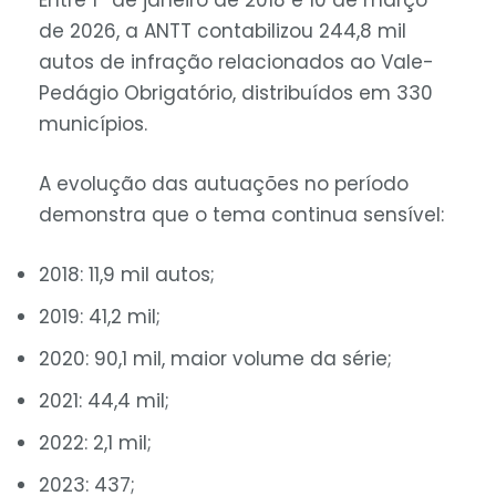
Entre 1º de janeiro de 2018 e 10 de março
de 2026, a ANTT contabilizou 244,8 mil
autos de infração relacionados ao Vale-
Pedágio Obrigatório, distribuídos em 330
municípios.
A evolução das autuações no período
demonstra que o tema continua sensível:
2018:
11,9 mil
autos;
2019:
41,2 mil
;
2020:
90,1 mil
, maior volume da série;
2021:
44,4 mil
;
2022:
2,1 mil
;
2023:
437
;