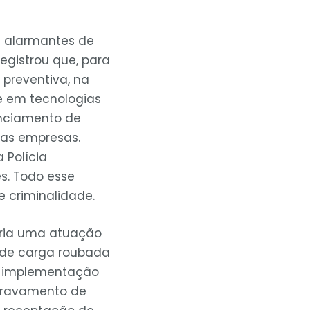
s alarmantes de
egistrou que, para
preventiva, na
e em tecnologias
enciamento de
 das empresas.
 Polícia
es. Todo esse
 criminalidade.
sária uma atuação
es de carga roubada
 a implementação
agravamento de