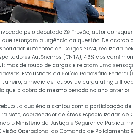
onvocada pelo deputado Zé Trovão, autor do requeri
 que reforçam a urgência da questão. De acordo 
nsportador Autônomo de Cargas 2024, realizada pe
nsportadores Autônomos (CNTA), 46% dos caminho
m vítimas de roubo de cargas e relatam uma sensa
dovias. Estatísticas da Polícia Rodoviária Federal
Janeiro, a média de roubos de carga atingiu 11 oco
o que o dobro do mesmo período no ano anterior.
ebuzzi, a audiência contou com a participação de 
eira Neto, coordenador de Áreas Especializadas d
ando o Ministério da Justiça e Segurança Pública; 
Divisão Operacional do Comando de Policiamento R