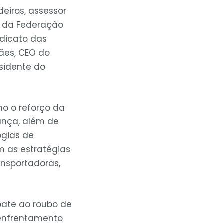
eiros, assessor
te da Federação
ndicato das
ães, CEO do
esidente do
o o reforço da
ança, além de
ogias de
 as estratégias
nsportadoras,
bate ao roubo de
 enfrentamento