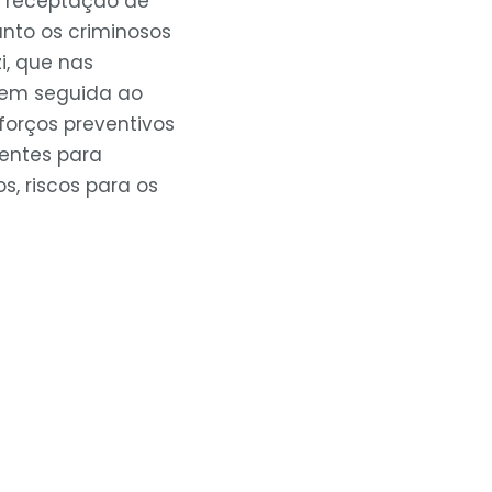
a receptação de
nto os criminosos
i, que nas
 em seguida ao
sforços preventivos
ientes para
s, riscos para os