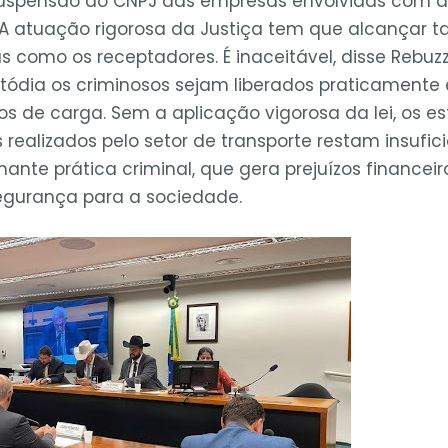
suspensão do CNPJ das empresas envolvidas com 
A atuação rigorosa da Justiça tem que alcançar ta
 como os receptadores. É inaceitável, disse Rebuzz
tódia os criminosos sejam liberados praticamente
os de carga. Sem a aplicação vigorosa da lei, os e
 realizados pelo setor de transporte restam insufic
ante prática criminal, que gera prejuízos financeiro
nsegurança para a sociedade.