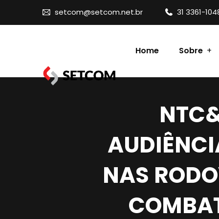
setcom@setcom.net.br
31 3361-104
Home
Sobre
Contato
NTC&
AUDIÊNCI
NAS RODO
COMBAT