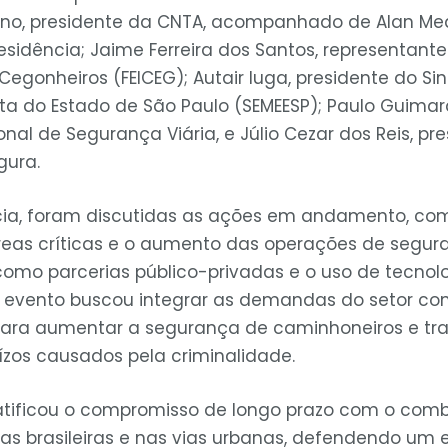
no, presidente da CNTA, acompanhado de Alan Med
residência; Jaime Ferreira dos Santos, representan
Cegonheiros (FEICEG); Autair Iuga, presidente do Si
ta do Estado de São Paulo (SEMEESP); Paulo Guimar
nal de Segurança Viária, e Júlio Cezar dos Reis, pr
gura.
cia, foram discutidas as ações em andamento, com
reas críticas e o aumento das operações de segur
como parcerias público-privadas e o uso de tecnol
 evento buscou integrar as demandas do setor com
para aumentar a segurança de caminhoneiros e tra
ízos causados pela criminalidade.
atificou o compromisso de longo prazo com o com
as brasileiras e nas vias urbanas, defendendo um