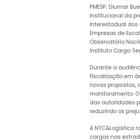
PMESP; Diumar Bue
institucional da p
Interestadual dos 
Empresas de Escol
Observatório Nacio
Instituto Carga Se
Durante a audiên
fiscalização em á
novas propostas, 
monitoramento. O
das autoridades 
reduzindo os preju
A NTC&Logística r
cargas nas estrad