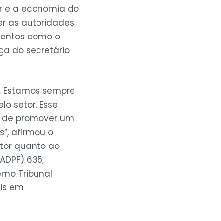
or e a economia do
r as autoridades
eventos como o
a do secretário
s. Estamos sempre
lo setor. Esse
o de promover um
s”, afirmou o
etor quanto ao
ADPF) 635,
emo Tribunal
ais em