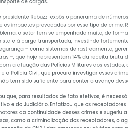
ansporte de cargas.
 o presidente Rebuzzi expôs o panorama de número
e os impactos provocados por esse tipo de crime. R
oblema, o setor tem se empenhado muito, de forma 
ista e à carga transportada, investindo fortement
 segurança – como sistemas de rastreamento, ger
utras –, que hoje representam 14% da receita bruta
com a atuação das Polícias Militares dos estados, a
 e a Polícia Civil, que procura investigar esses crim
ão tem sido suficiente para conter o avanço desse
ou que, para resultados de fato efetivos, é neces
ativo e do Judiciário. Enfatizou que os receptador
 motores da continuidade desses crimes e sugeriu
sas, como a criminalização dos receptadores, o 