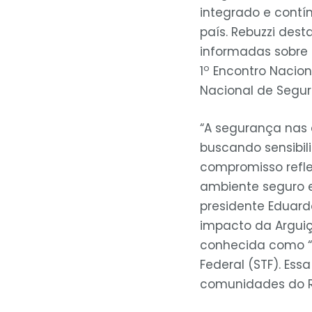
integrado e contí
país. Rebuzzi de
informadas sobre 
o
1
Encontro Nacion
Nacional de Segur
“A segurança nas 
buscando sensibili
compromisso refl
ambiente seguro e
presidente Eduardo
impacto da Argui
conhecida como “A
Federal (STF). Es
comunidades do Ri