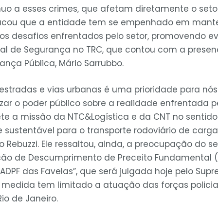
nuo a esses crimes, que afetam diretamente o set
stacou que a entidade tem se empenhado em mante
os desafios enfrentados pelo setor, promovendo 
al de Segurança no TRC, que contou com a presenç
ança Pública, Mário Sarrubbo.
estradas e vias urbanas é uma prioridade para nó
zar o poder público sobre a realidade enfrentada pe
ete a missão da NTC&Logística e da CNT no sentid
 sustentável para o transporte rodoviário de carga
 Rebuzzi. Ele ressaltou, ainda, a preocupação do s
ção de Descumprimento de Preceito Fundamental (
DPF das Favelas”, que será julgada hoje pelo Supr
sa medida tem limitado a atuação das forças polici
o de Janeiro.