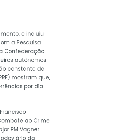
mento, e incluiu
com a Pesquisa
la Confederação
neiros autônomos
ção constante de
 (PRF) mostram que,
rrências por dia
Francisco
e Combate ao Crime
major PM Vagner
odoviário da