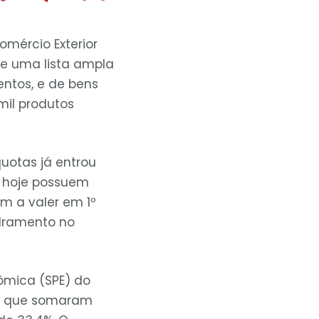
omércio Exterior
e uma lista ampla
entos, e de bens
mil produtos
uotas já entrou
e hoje possuem
m a valer em 1º
dramento no
ômica (SPE) do
T, que somaram