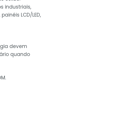
s industriais,
painéis LCD/LED,
ogia devem
fário quando
OM.