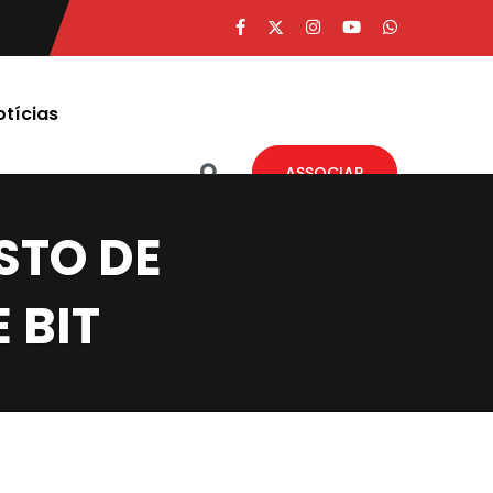
otícias
ASSOCIAR
STO DE
 BIT