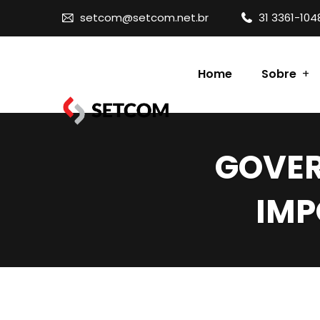
setcom@setcom.net.br
31 3361-104
Home
Sobre
Contato
GOVER
IMP