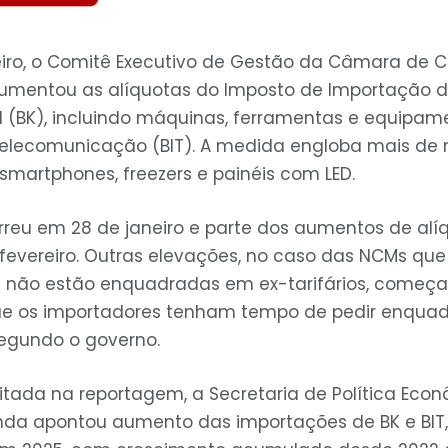
reiro, o Comitê Executivo de Gestão da Câmara de C
mentou as alíquotas do Imposto de Importação d
l (BK), incluindo máquinas, ferramentas e equipam
telecomunicação (BIT). A medida engloba mais de 
smartphones, freezers e painéis com LED.
rreu em 28 de janeiro e parte dos aumentos de alíq
fevereiro. Outras elevações, no caso das NCMs qu
s não estão enquadradas em ex-tarifários, começa
ue os importadores tenham tempo de pedir enqua
segundo o governo.
itada na reportagem, a Secretaria de Política Econ
zenda apontou aumento das importações de BK e BI