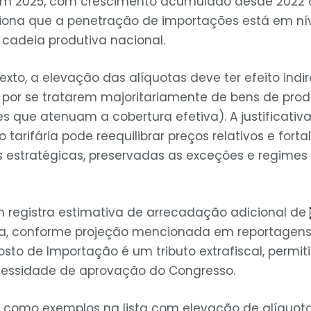
m 2025, com crescimento acumulado desde 2022 d
na que a penetração de importações está em ní
 cadeia produtiva nacional.
xto, a elevação das alíquotas deve ter efeito indir
 por se tratarem majoritariamente de bens de pr
s que atenuam a cobertura efetiva). A justificativ
 tarifária pode reequilibrar preços relativos e forta
 estratégicas, preservadas as exceções e regimes 
 registra estimativa de arrecadação adicional de
, conforme projeção mencionada em reportagens 
sto de Importação é um tributo extrafiscal, permit
cessidade de aprovação do Congresso.
os como exemplos na lista com elevação de alíquota