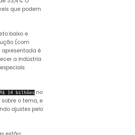
e 33,4%. O
veis que podem
eto baixo e
odução (com
a apresentada é
lecer a indústria
especiais
no
R$ 14 bilhões
sobre o tema, e
indo ajustes pelo
s estão: