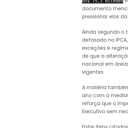
e
US$ 75,1 bilhões
documento mencio
pressionar elos da
Ainda segundo o te
defasado no IPCA,
exceções e regime
de que a alteração
nacional em áreas
vigentes.
A matéria também
ano com a medida
reforça que o Impo
Executivo sem ne
Entre itens citad