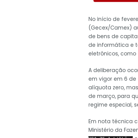
No início de feve
(Gecex/Camex) au
de bens de capita
de informática e 
eletrônicos, como 
A deliberação oco
em vigor em 6 de 
alíquota zero, ma
de março, para q
regime especial, 
Em nota técnica c
Ministério da Fa