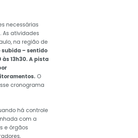
ões necessárias
. As atividades
aulo, na região de
 subida – sentido
0 às 13h30.
A pista
por
itoramentos.
O
Esse cronograma
quando há controle
linhada com a
as e órgãos
radores,