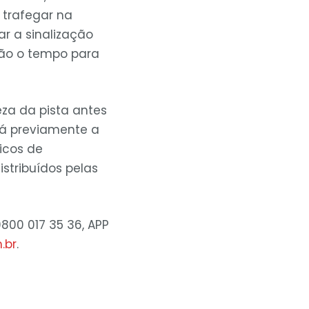
 trafegar na
r a sinalização
rão o tempo para
eza da pista antes
ará previamente a
nicos de
stribuídos pelas
800 017 35 36, APP
.br
.