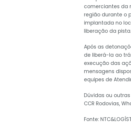
comerciantes da 
região durante o 
implantada no loc
liberação da pist
Após as detonaçõe
de liberá-la ao t
execução das ações
mensagens dispost
equipes de Atend
Dúvidas ou outras
CCR Rodovias, Wha
Fonte: NTC&LOGÍST