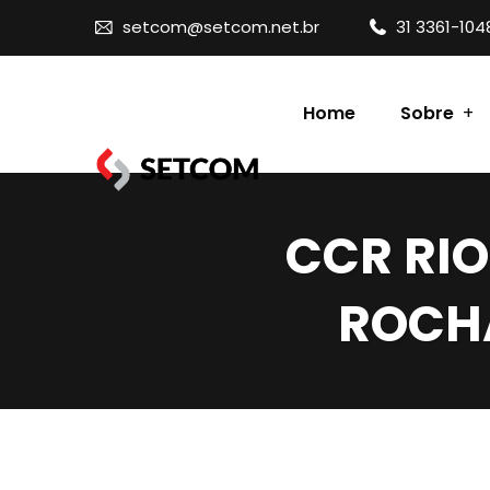
setcom@setcom.net.br
31 3361-104
Home
Sobre
Contato
CCR RIO
ROCH