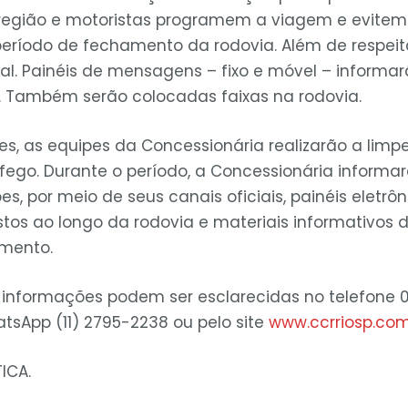
região e motoristas programem a viagem e evitem
período de fechamento da rodovia. Além de respeita
al. Painéis de mensagens – fixo e móvel – informa
a. Também serão colocadas faixas na rodovia.
s, as equipes da Concessionária realizarão a limp
ráfego. Durante o período, a Concessionária inform
, por meio de seus canais oficiais, painéis eletrô
os ao longo da rodovia e materiais informativos di
imento.
 informações podem ser esclarecidas no telefone 0
tsApp (11) 2795-2238 ou pelo site
www.ccrriosp.com
ICA.