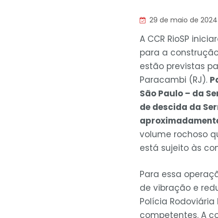
29 de maio de 2024
A CCR RioSP inicia
para a construção 
estão previstas p
Paracambi (RJ).
P
São Paulo – da Se
de descida da Ser
aproximadamente
volume rochoso q
está sujeito às co
Para essa operaçã
de vibração e red
Polícia Rodoviária
competentes. A co