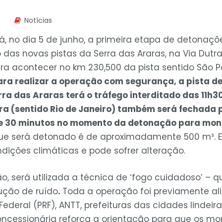
Notícias
rá, no dia 5 de junho, a primeira etapa de detonaç
das novas pistas da Serra das Araras, na Via Dutra
ara acontecer no km 230,500 da pista sentido São P
ara realizar a operação com segurança, a pista de
rra das Araras terá o tráfego interditado das 11h3
ra (sentido Rio de Janeiro) também será fechada 
 30 minutos no momento da detonação para mon
ue será detonado é de aproximadamente 500 m³. 
ndições climáticas e pode sofrer alteração.
o, será utilizada a técnica de ‘fogo cuidadoso’ – 
ução de ruído
.
Toda a operação foi previamente a
 Federal (PRF), ANTT, prefeituras das cidades lindeir
ncessionária reforça a orientação para que os mo