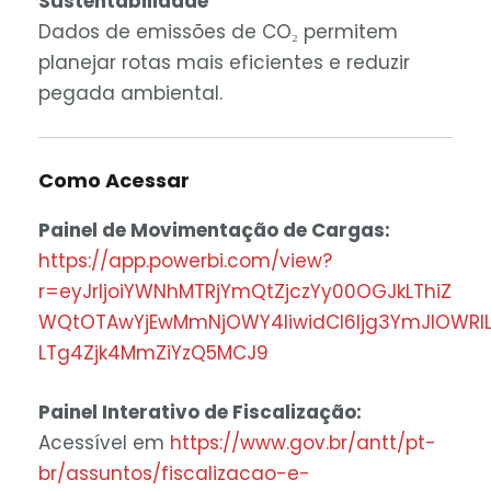
Sustentabilidade
Dados de emissões de CO₂ permitem
planejar rotas mais eficientes e reduzir
pegada ambiental.
Como Acessar
Painel de Movimentação de Cargas:
https://app.powerbi.com/view?
r=eyJrIjoiYWNhMTRjYmQtZjczYy00OGJkLThiZ
WQtOTAwYjEwMmNjOWY4IiwidCI6Ijg3YmJlOWRl
LTg4Zjk4MmZiYzQ5MCJ9
Painel Interativo de Fiscalização:
Acessível em
https://www.gov.br/antt/pt-
br/assuntos/fiscalizacao-e-