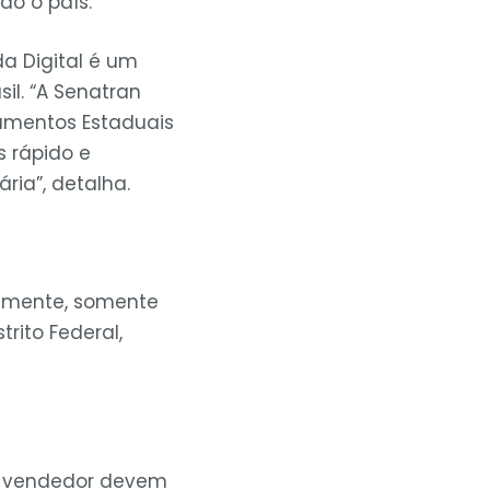
do o país.
da Digital é um
il. “A Senatran
tamentos Estaduais
 rápido e
ria”, detalha.
ualmente, somente
rito Federal,
to vendedor devem