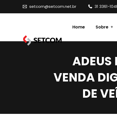
setcom@setcom.net.br
31 3361-104
Home
Sobre
Contato
ADEUS 
VENDA DIG
DE VE