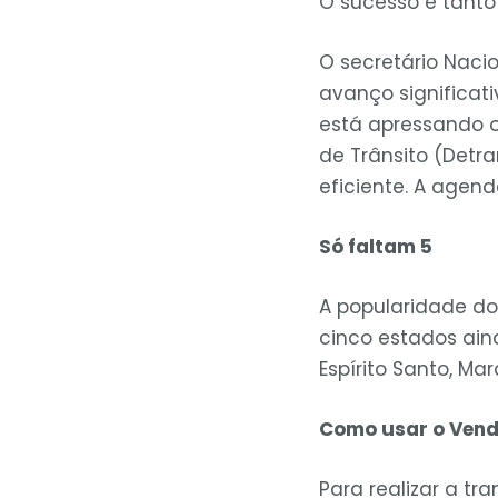
O sucesso é tanto
O secretário Nacio
avanço significati
está apressando o
de Trânsito (Detr
eficiente. A agend
Só faltam 5
A popularidade do 
cinco estados aind
Espírito Santo, Ma
Como usar o Vend
Para realizar a t