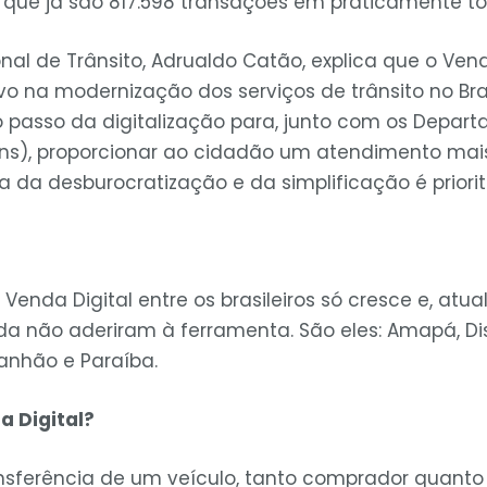
 que já são 817.598 transações em praticamente to
nal de Trânsito, Adrualdo Catão, explica que o Ven
vo na modernização dos serviços de trânsito no Bras
 passo da digitalização para, junto com os Depar
ans), proporcionar ao cidadão um atendimento mais
a da desburocratização e da simplificação é prioritá
Venda Digital entre os brasileiros só cresce e, at
a não aderiram à ferramenta. São eles: Amapá, Dist
ranhão e Paraíba.
a Digital?
ransferência de um veículo, tanto comprador quan