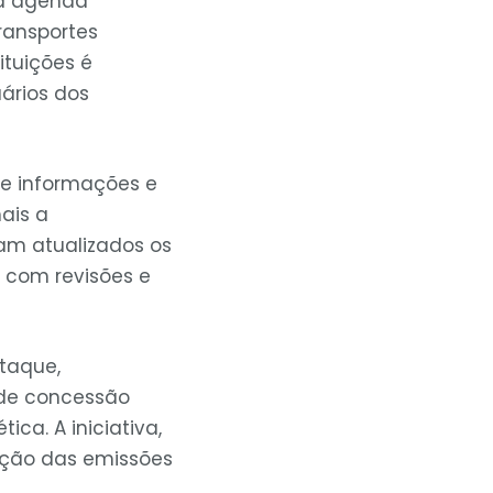
da agenda
ransportes
ituições é
ários dos
de informações e
ais a
ram atualizados os
, com revisões e
staque,
 de concessão
ica. A iniciativa,
dução das emissões