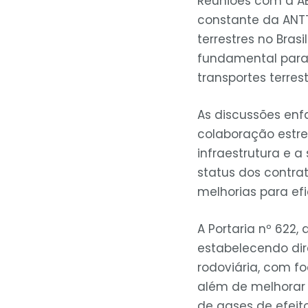
Reuniões com a A
constante da ANTT
terrestres no Bras
fundamental para 
transportes terrest
As discussões enf
colaboração estre
infraestrutura e a
status dos contra
melhorias para efi
A Portaria nº 622,
estabelecendo dir
rodoviária, com foc
além de melhorar 
de gases de efeito