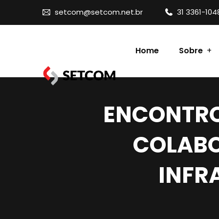
setcom@setcom.net.br
31 3361-104
Home
Sobre
Contato
ENCONTRO
COLAB
INFR