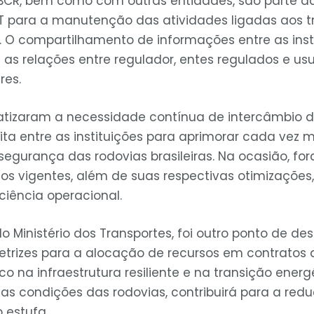
BCR, bem como com outras entidades, são parte 
 para a manutenção das atividades ligadas aos t
il. O compartilhamento de informações entre as inst
as relações entre regulador, entes regulados e usu
res.
atizaram a necessidade contínua de intercâmbio 
ita entre as instituições para aprimorar cada vez m
 segurança das rodovias brasileiras. Na ocasião, fo
tos vigentes, além de suas respectivas otimizações
ciência operacional.
 do Ministério dos Transportes, foi outro ponto de de
etrizes para a alocação de recursos em contratos
o na infraestrutura resiliente e na transição energét
as condições das rodovias, contribuirá para a re
 estufa.