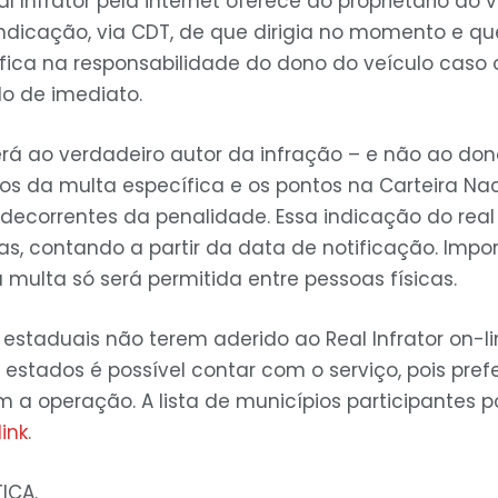
l Infrator pela internet oferece ao proprietário do 
ndicação, via CDT, de que dirigia no momento e que
 fica na responsabilidade do dono do veículo caso 
do de imediato.
rá ao verdadeiro autor da infração – e não ao don
os da multa específica e os pontos na Carteira Na
decorrentes da penalidade. Essa indicação do real 
ias, contando a partir da data de notificação. Impo
 multa só será permitida entre pessoas físicas.
 estaduais não terem aderido ao Real Infrator on-l
estados é possível contar com o serviço, pois pref
 a operação. A lista de municípios participantes p
link
.
ICA.