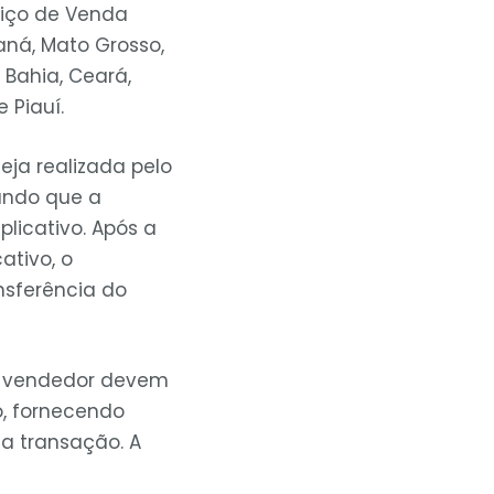
viço de Venda
raná, Mato Grosso,
 Bahia, Ceará,
 Piauí.
eja realizada pelo
tando que a
licativo. Após a
ativo, o
ansferência do
to vendedor devem
o, fornecendo
 a transação. A