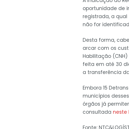
A Indicação do Rea
oportunidade de i
registrada, a qual
não for identifica
Desta forma, cabe
arcar com os cust
Habilitação (CNH) 
feita em até 30 d
a transferência da
Embora 15 Detrans
municípios desses 
órgãos já permitem
consultada
neste 
Fonte: NTC&LOGÍST