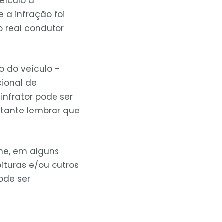
veículo a
 a infração foi
o real condutor
o do veículo –
cional de
infrator pode ser
rtante lembrar que
ine, em alguns
eituras e/ou outros
ode ser