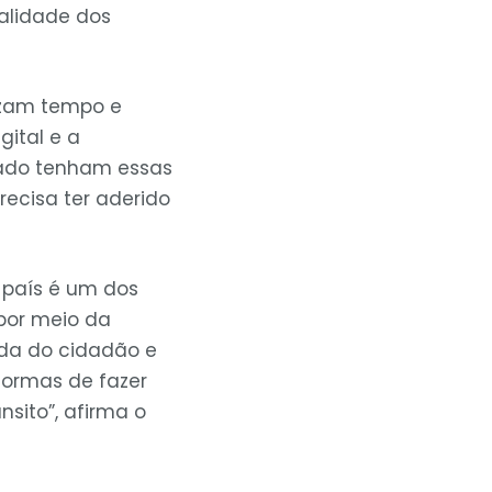
alidade dos
izam tempo e
gital e a
stado tenham essas
recisa ter aderido
o país é um dos
 por meio da
vida do cidadão e
formas de fazer
sito”, afirma o