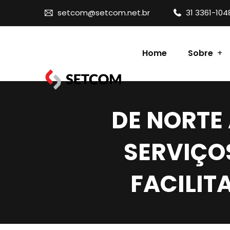
setcom@setcom.net.br
31 3361-104
Home
Sobre
Contato
DE NORTE 
SERVIÇO
FACILIT