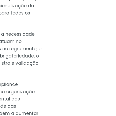
ionalização do
para todos os
ça a necessidade
 atuam no
 no regramento, o
brigatoriedade, o
istro e validação
mpliance
 na organização
ental das
ade das
endem a aumentar