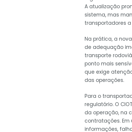
A atualização pro
sistema, mas mant
transportadores a 
Na prática, a nova
de adequação ime
transporte rodov
ponto mais sensív
que exige atenção
das operações.
Para o transporta
regulatório. O CI
da operação, na 
contratações. Em 
informações, fal