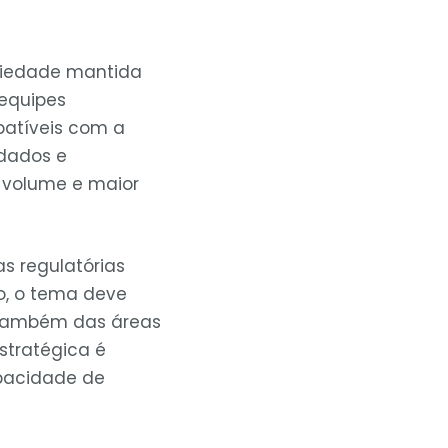
riedade mantida
 equipes
patíveis com a
 dados e
 volume e maior
as regulatórias
o, o tema deve
s também das áreas
stratégica é
apacidade de