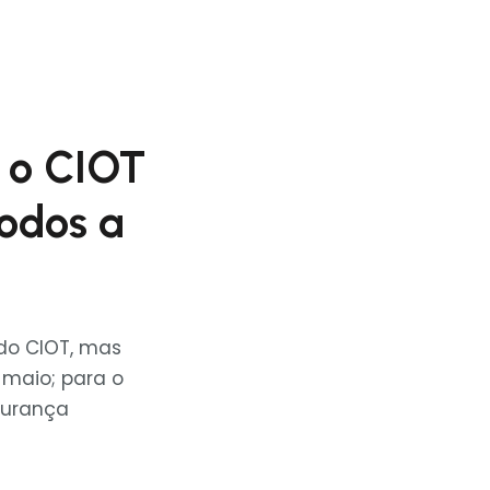
e o CIOT
odos a
 do CIOT, mas
 maio; para o
gurança