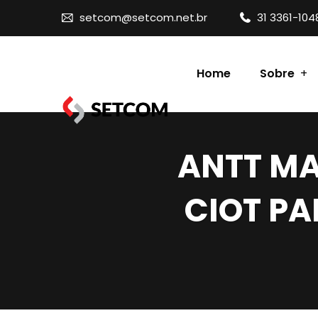
setcom@setcom.net.br
31 3361-104
Home
Sobre
Contato
ANTT MA
CIOT PA