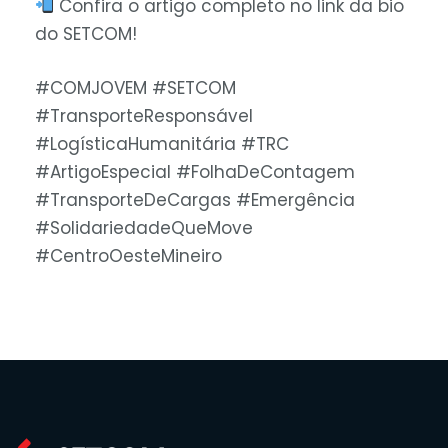
Confira o artigo completo no link da bio
do SETCOM!
#COMJOVEM #SETCOM
#TransporteResponsável
#LogísticaHumanitária #TRC
#ArtigoEspecial #FolhaDeContagem
#TransporteDeCargas #Emergência
#SolidariedadeQueMove
#CentroOesteMineiro