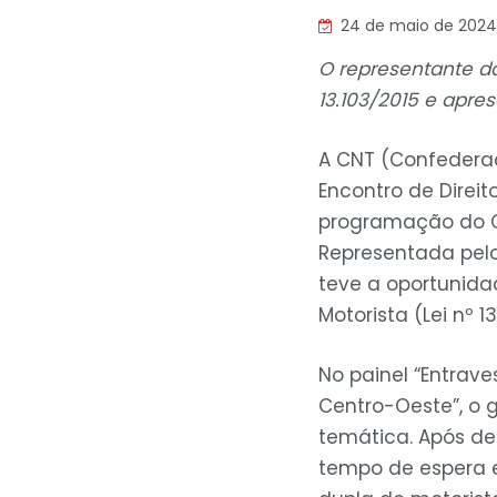
24 de maio de 2024
O representante da 
13.103/2015 e apre
A CNT (Confederaç
Encontro de Direit
programação do Ce
Representada pelo
teve a oportunidad
Motorista (Lei nº 
No painel “Entrave
Centro-Oeste”, o 
temática. Após de
tempo de espera e