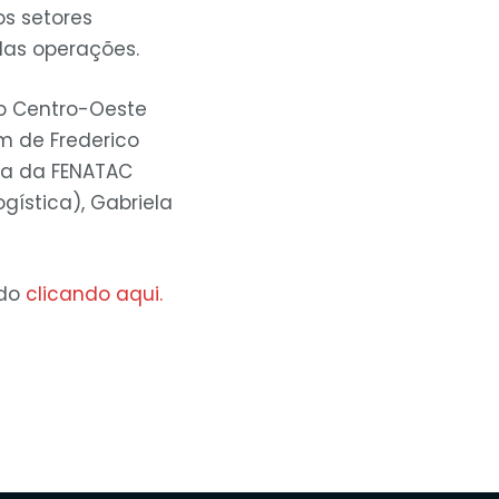
os setores
das operações.
do Centro-Oeste
ém de Frederico
ica da FENATAC
gística), Gabriela
ido
clicando aqui.