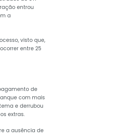
eração entrou
om a
ocesso, visto que,
ocorrer entre 25
 pagamento de
m tanque com mais
 tema e derrubou
s extras.
re a ausência de