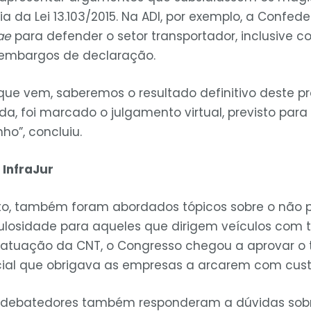
a da Lei 13.103/2015. Na ADI, por exemplo, a Confed
ae
para defender o setor transportador, inclusive c
embargos de declaração.
que vem, saberemos o resultado definitivo deste pr
, foi marcado o julgamento virtual, previsto para 
ho”, concluiu.
 InfraJur
to, também foram abordados tópicos sobre o não
culosidade para aqueles que dirigem veículos co
m atuação da CNT, o Congresso chegou a aprovar o
ial que obrigava as empresas a arcarem com custo
os debatedores também responderam a dúvidas sob