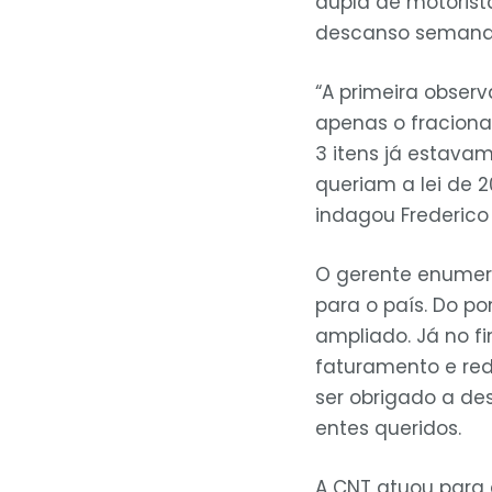
dupla de motoris
descanso semanal
“A primeira observ
apenas o fracionam
3 itens já estavam
queriam a lei de 2
indagou Frederico 
O gerente enumero
para o país. Do po
ampliado. Já no f
faturamento e red
ser obrigado a de
entes queridos.
A CNT atuou para