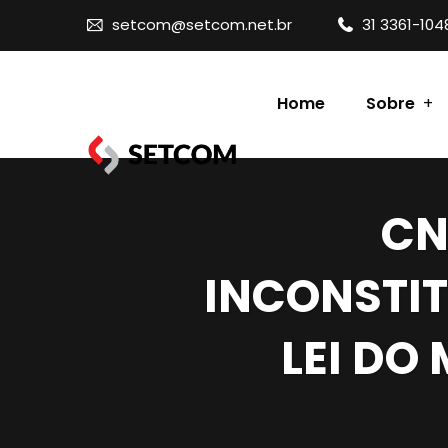
setcom@setcom.net.br
31 3361-104
Home
Sobre
Contato
CN
INCONSTIT
LEI DO