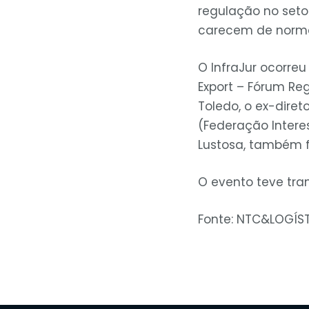
regulação no setor
carecem de norma
O InfraJur ocorre
Export – Fórum Reg
Toledo, o ex-diret
(Federação Intere
Lustosa, também 
O evento teve tra
Fonte: NTC&LOGÍS