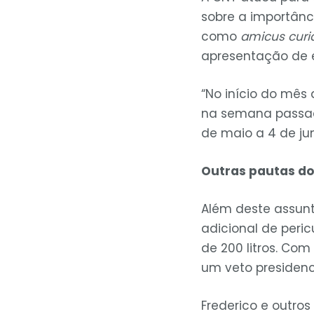
sobre a importânci
como
amicus curi
apresentação de 
“No início do mês 
na semana passada
de maio a 4 de jun
Outras pautas do
Além deste assun
adicional de peri
de 200 litros. Co
um veto presidenc
Frederico e outr