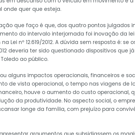
tas em descanso com o veículo em movimento e a 
 onde quer que esteja.
ação que faço é que, dos quatro pontos julgados in
ento do intervalo interjornada foi inovação da lei 
 na Lei nº 12.619/2012. A dúvida sem resposta é: se 
012 deveria ter sido questionado dispositivos que j
Toledo ao público.
u alguns impactos operacionais, financeiros e soci
nto de vista operacional, o tempo nas viagens de l
inanceiro, houve o aumento do custo operacional, 
ução da produtividade. No aspecto social, o emp
scansar longe da família, com prejuízo para conviv
 apresentar argumentos que subsidiassem os magi