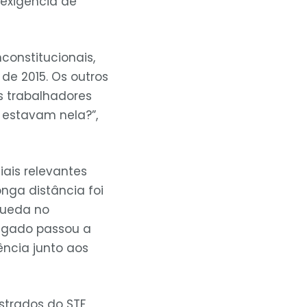
exigência de
constitucionais,
de 2015. Os outros
os trabalhadores
á estavam nela?”,
ais relevantes
onga distância foi
queda no
regado passou a
ência junto aos
strados do STF