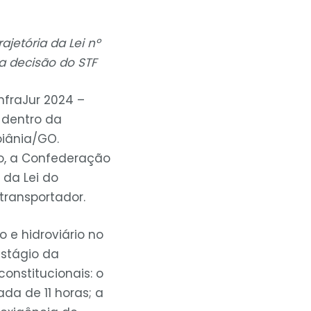
ajetória da Lei nº
da decisão do STF
nfraJur 2024 –
o dentro da
oiânia/GO.
do, a Confederação
 da Lei do
 transportador.
o e hidroviário no
estágio da
onstitucionais: o
da de 11 horas; a