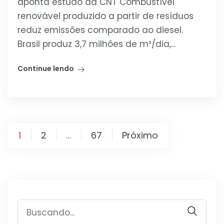
aponta estudo da CNT Combustível
renovável produzido a partir de resíduos
reduz emissões comparado ao diesel.
Brasil produz 3,7 milhões de m³/dia,...
Continue lendo
Paginação
1
2
67
Próximo
…
de
posts
Procurar
por: