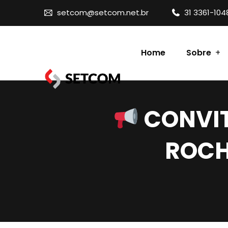
setcom@setcom.net.br
31 3361-104
Home
Sobre
Contato
CONVITE
ROCH